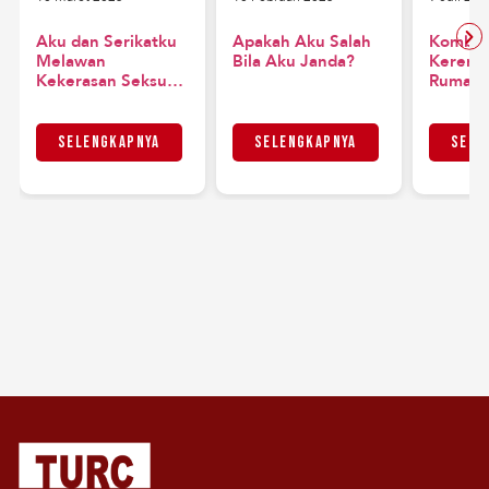
Aku dan Serikatku
Apakah Aku Salah
Kombin
Melawan
Bila Aku Janda?
Kerenta
Kekerasan Seksual
Rumaha
dari Atasan
Permuk
Kesayangan
saat Pa
Manajemen
Selengkapnya
Selengkapnya
Sele