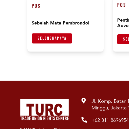
Pos
Pos
Penti
Sebelah Mata Pembrondol
Advo
Selengkapnya
Se
Jl. Komp. Batan 
Minggu, Jakarta 
+62 811 8696954