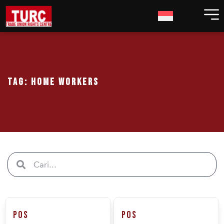
Tag: home workers
Pos
Pos