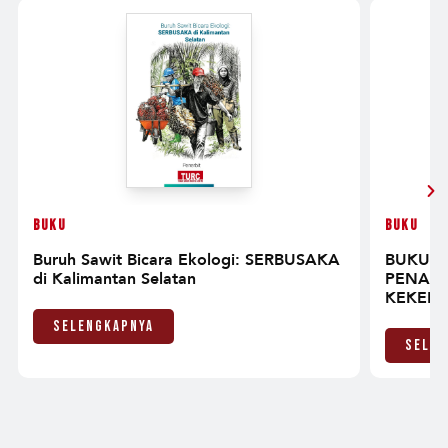
Buku
Buku
Buruh Sawit Bicara Ekologi: SERBUSAKA
BUKU S
di Kalimantan Selatan
PENAN
KEKERA
SEKSUA
Selengkapnya
Selen