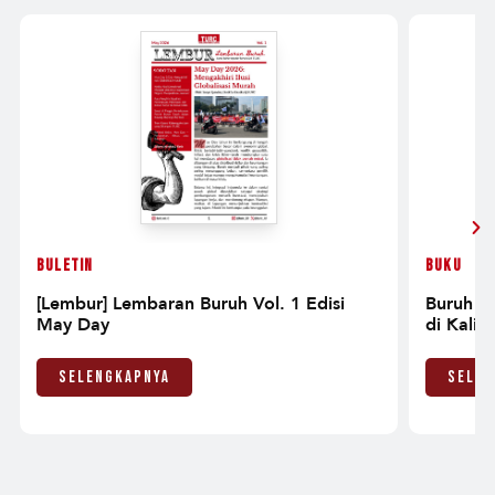
Buletin
Buku
[Lembur] Lembaran Buruh Vol. 1 Edisi
Buruh S
May Day
di Kalim
Selengkapnya
Selen