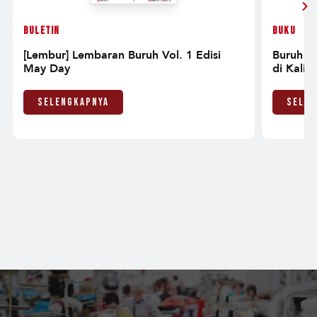
Buletin
Buku
[Lembur] Lembaran Buruh Vol. 1 Edisi
Buruh S
May Day
di Kalim
Selengkapnya
Selen