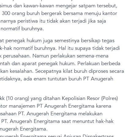
simus dan kawan-kawan mengejar satpam tersebut,
, 300 orang buruh bergerak bersama menuju kantor
nya peristiwa itu tidak akan terjadi jika saja
normatif buruhnya.
at penegak hukum juga semestinya bersikap tegas
hak normatif buruhnya. Hal itu supaya tidak terjadi
hak perusahaan. Namun perlakukan semena-mena
rintah dan aparat penegak hukum. Perlakuan berbeda
kukan kesalahan. Secepatnya kilat buruh diproses secara
 Setidaknya, ada enam tuntutan buruh PT Anugerah
 (10 orang) yang ditahan Kepolisian Resor (Polres)
ntor manajemen PT Anugerah Energitama karena
erusahaan PT. Anugerah Energitama melakukan
PT. Anugerah Energitama saat menuntut hak-hak
Anugerah Energitama.
nugerah Energitama sesuai Anjuran Disnakertrans