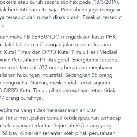
kerja atau buruh secara sepihak pada (13/3/2019).
k berhenti pada itu saja. Perusahaan juga mengusir
a tersebut dari rumah dinas buruh. Eksekusi tersebut
lu.
sahaan maka PB SERBUNDO mengadukan kasus PHK
n Hak-Hak normatif dengan jalan mediasi kepada
ti Kutai Timur dan DPRD Kutai Timur. Hasil Mediasi
inan Perusahaan PT. Anugerah Energitama tersebut
kerjakan kembali 377 orang buruh dan membayar
lisihan hubungan industrial. Sedangkan 35 orang
i pengusaha. Namun, meski sudah terbit anjuran
D DPRD Kutai Timur, pihak perusahaan tetap tidak
7 orang buruhnya.
ergitama yang tidak melaksanakan anjuran
ai Timur merupakan bentuk ketidakpatuhan terhadap
keluarganya terlantar. Sejumlah 915 orang yang
 56 bayi dibiarkan terlantar oleh pihak perusahaan.