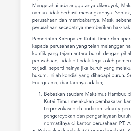
Mengetahui ada anggotanya dikeroyok, Mak
namun tidak berhasil menangkapnya. Sontak
perusahaan dan membakarnya. Meski sebenanar
perusahaan secepatnya memberikan hak-hak 
Pemerintah Kabupaten Kutai Timur dan apar
kepada perusahaan yang telah melanggar hak-
konflik yang tajam antara buruh dengan pi
perusahaan, tidak ditindak tegas oleh peme
terjadi, seperti halnya jika buruh yang mela
hukum. Inilah kondisi yang dihadapi buruh.
Energitama, diantaranya adalah;
Bebaskan saudara Maksimus Hambur, dkk
Kutai Timur melakukan pembakaran ka
terprovokasi oleh tindakan sekurity p
pengeroyokan dan penganiayaan buruh 
normatifnya di kantor perusahaan PT. 
Pekerjakan kembali 377 orang buruh PT. A