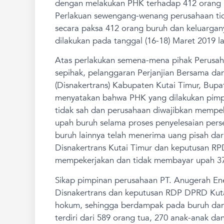
dengan melakukan PHK terhadap 412 orang pe
Perlakuan sewengang-wenang perusahaan tida
secara paksa 412 orang buruh dan keluargany
dilakukan pada tanggal (16-18) Maret 2019 la
Atas perlakukan semena-mena pihak Peru
sepihak, pelanggaran Perjanjian Bersama da
(Disnakertrans) Kabupaten Kutai Timur, Bupa
menyatakan bahwa PHK yang dilakukan pimp
tidak sah dan perusahaan diwajibkan mempe
upah buruh selama proses penyelesaian perse
buruh lainnya telah menerima uang pisah dar
Disnakertrans Kutai Timur dan keputusan RP
mempekerjakan dan tidak membayar upah 37
Sikap pimpinan perusahaan PT. Anugerah En
Disnakertrans dan keputusan RDP DPRD Kut
hokum, sehingga berdampak pada buruh dan 
terdiri dari 589 orang tua, 270 anak-anak dan