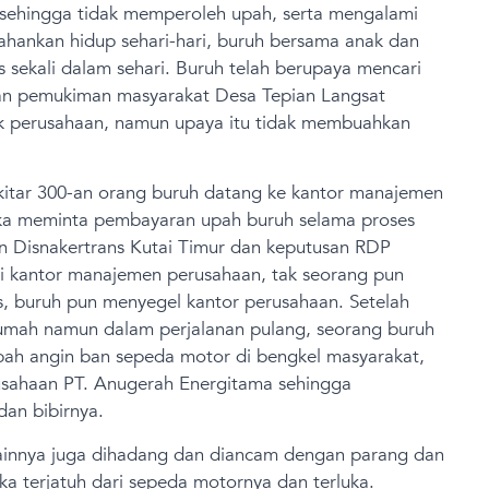
, sehingga tidak memperoleh upah, serta mengalami
ahankan hidup sehari-hari, buruh bersama anak dan
s sekali dalam sehari. Buruh telah berupaya mencari
dan pemukiman masyarakat Desa Tepian Langsat
ak perusahaan, namun upaya itu tidak membuahkan
ekitar 300-an orang buruh datang ke kantor manajemen
ka meminta pembayaran upah buruh selama proses
an Disnakertrans Kutai Timur dan keputusan RDP
i kantor manajemen perusahaan, tak seorang pun
, buruh pun menyegel kantor perusahaan. Setelah
rumah namun dalam perjalanan pulang, seorang buruh
h angin ban sepeda motor di bengkel masyarakat,
rusahaan PT. Anugerah Energitama sehingga
dan bibirnya.
 lainnya juga dihadang dan diancam dengan parang dan
a terjatuh dari sepeda motornya dan terluka.