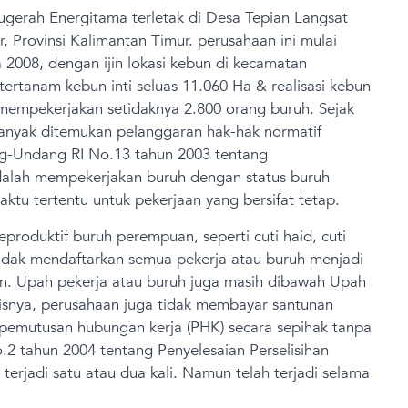
gerah Energitama terletak di Desa Tepian Langsat
 Provinsi Kalimantan Timur. perusahaan ini mulai
008, dengan ijin lokasi kebun di kecamatan
ertanam kebun inti seluas 11.060 Ha & realisasi kebun
 mempekerjakan setidaknya 2.800 orang buruh. Sejak
anyak ditemukan pelanggaran hak-hak normatif
ng-Undang RI No.13 tahun 2003 tentang
dalah mempekerjakan buruh dengan status buruh
waktu tertentu untuk pekerjaan yang bersifat tetap.
produktif buruh perempuan, seperti cuti haid, cuti
tidak mendaftarkan semua pekerja atau buruh menjadi
n. Upah pekerja atau buruh juga masih dibawah Upah
isnya, perusahaan juga tidak membayar santunan
pemutusan hubungan kerja (PHK) secara sepihak tanpa
 tahun 2004 tentang Penyelesaian Perselisihan
 terjadi satu atau dua kali. Namun telah terjadi selama