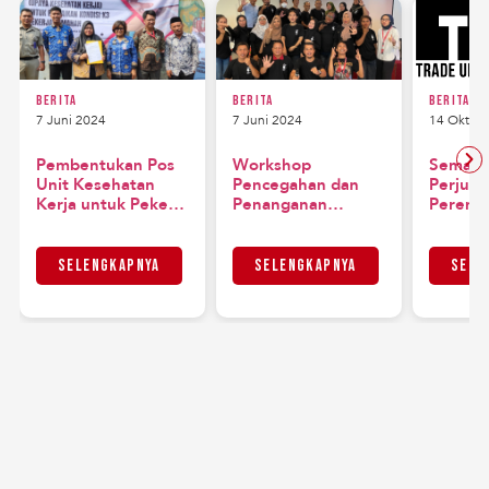
Berita
Berita
Berita
7 Juni 2024
7 Juni 2024
14 Oktob
Pembentukan Pos
Workshop
Semang
Unit Kesehatan
Pencegahan dan
Perjuan
Kerja untuk Pekerja
Penanganan
Peremp
Rumahan di Kapuk
Kekerasan Seksual
Rumahan
Muara, Jakarta
di Industri Sawit
Mayday
Utara
Kalimantan Selatan
Selengkapnya
Selengkapnya
Sele