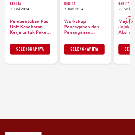
Berita
Berita
Berita
7 Juni 2024
7 Juni 2024
29 Mei 2
Pembentukan Pos
Workshop
May Da
Unit Kesehatan
Pencegahan dan
Jejak P
Kerja untuk Pekerja
Penanganan
Aksi di
Rumahan di Kapuk
Kekerasan Seksual
Muara, Jakarta
di Industri Sawit
Utara
Kalimantan Selatan
Selengkapnya
Selengkapnya
Sele